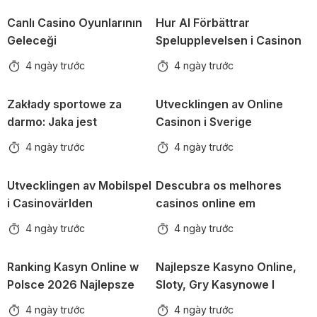
Canlı Casino Oyunlarının
Hur AI Förbättrar
Geleceği
Spelupplevelsen i Casinon
4 ngày trước
4 ngày trước
Zakłady sportowe za
Utvecklingen av Online
darmo: Jaka jest
Casinon i Sverige
przyszłość branży?
4 ngày trước
4 ngày trước
Utvecklingen av Mobilspel
Descubra os melhores
i Casinovärlden
casinos online em
portugal: 14 opções
4 ngày trước
4 ngày trước
imperdíveis
Ranking Kasyn Online w
Najlepsze Kasyno Online,
Polsce 2026 Najlepsze
Sloty, Gry Kasynowe I
Kasyna z BLIK i VIP
Bonusy
4 ngày trước
4 ngày trước