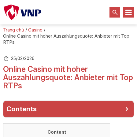
Trang chủ
/
Casino
/
Online Casino mit hoher Auszahlungsquote: Anbieter mit Top
RTPs
25/02/2026
Online Casino mit hoher
Auszahlungsquote: Anbieter mit Top
RTPs
Contents
Content