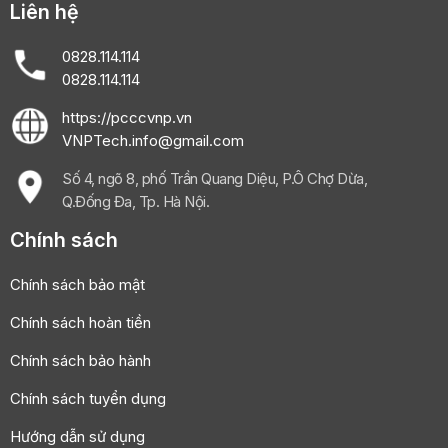
Liên hệ
0828.114.114
0828.114.114
https://pcccvnp.vn
VNPTech.info@gmail.com
Số 4, ngõ 8, phố Trần Quang Diệu, P.Ô Chợ Dừa,
Q.Đống Đa, Tp. Hà Nội.
Chính sách
Chính sách bảo mật
Chính sách hoàn tiền
Chính sách bảo hành
Chính sách tuyển dụng
Hướng dẫn sử dụng