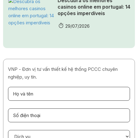
Descubra os melhores
casinos online em portugal: 14
opções imperdíveis
29/07/2026
VNP - Đơn vị tư vấn thiết kế hệ thống PCCC chuyên
nghiệp, uy tín.