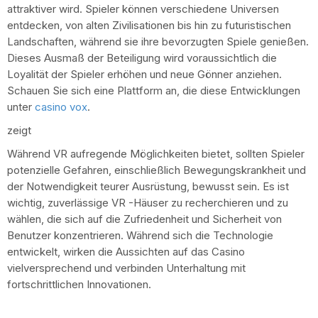
attraktiver wird. Spieler können verschiedene Universen
entdecken, von alten Zivilisationen bis hin zu futuristischen
Landschaften, während sie ihre bevorzugten Spiele genießen.
Dieses Ausmaß der Beteiligung wird voraussichtlich die
Loyalität der Spieler erhöhen und neue Gönner anziehen.
Schauen Sie sich eine Plattform an, die diese Entwicklungen
unter
casino vox
.
zeigt
Während VR aufregende Möglichkeiten bietet, sollten Spieler
potenzielle Gefahren, einschließlich Bewegungskrankheit und
der Notwendigkeit teurer Ausrüstung, bewusst sein. Es ist
wichtig, zuverlässige VR -Häuser zu recherchieren und zu
wählen, die sich auf die Zufriedenheit und Sicherheit von
Benutzer konzentrieren. Während sich die Technologie
entwickelt, wirken die Aussichten auf das Casino
vielversprechend und verbinden Unterhaltung mit
fortschrittlichen Innovationen.