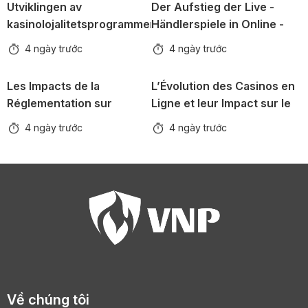
Utviklingen av
Der Aufstieg der Live -
kasinolojalitetsprogrammer
Händlerspiele in Online -
Casinos
4 ngày trước
4 ngày trước
Les Impacts de la
L’Évolution des Casinos en
Réglementation sur
Ligne et leur Impact sur le
l’Industrie des Casinos
Marché
4 ngày trước
4 ngày trước
Về chúng tôi