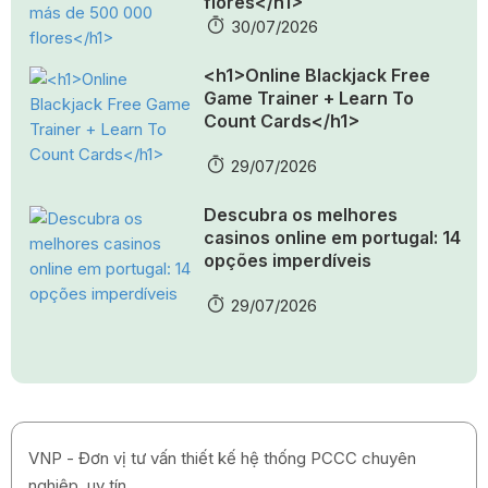
flores</h1>
30/07/2026
<h1>Online Blackjack Free
Game Trainer + Learn To
Count Cards</h1>
29/07/2026
Descubra os melhores
casinos online em portugal: 14
opções imperdíveis
29/07/2026
VNP - Đơn vị tư vấn thiết kế hệ thống PCCC chuyên
nghiệp, uy tín.